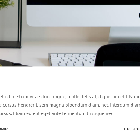
 odio. Etiam vitae dui congue, mattis felis at, dignissim elit. Nun
e a cursus hendrerit, sem magna bibendum diam, nec interdum dia
cursus. Etiam eu elit eget ante fermentum tristique nec
taire
Lire la su