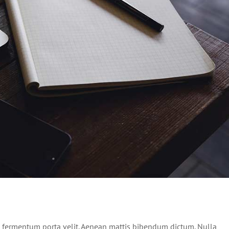
ursus dolor sit amet
News
Web Design
 fermentum porta velit. Aenean mattis bibendum dictum. Nulla