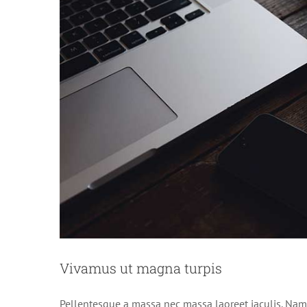
Fusce c
Vivamus ut magna turpis
Pellentesque a massa nec massa laoreet iaculis. Nam