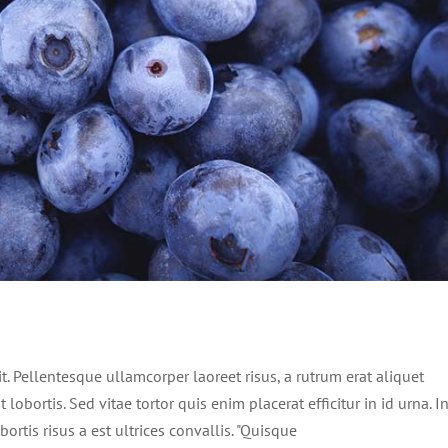
s gravida risus eget
News
Web Design
it. Pellentesque ullamcorper laoreet risus, a rutrum erat aliquet
 lobortis. Sed vitae tortor quis enim placerat efficitur in id urna. I
ortis risus a est ultrices convallis. "Quisque