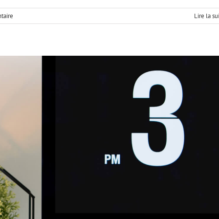
taire
Lire la su