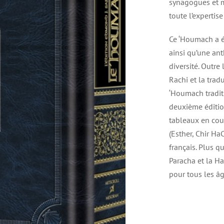
synagogues et m
toute l’expertise
Ce ‘Houmach a é
ainsi qu’une an
diversité. Outre
Rachi et la tra
‘Houmach traditi
deuxième éditio
tableaux en cou
(Esther, Chir Ha
français. Plus 
Paracha et la Ha
pour tous les âg