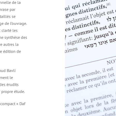
onnelle de la
hrase par
aillés se
e de l’ouvrage.
clarté les
che synthèse des
e autres la
e édition de
mud Bavli
ement le
des érudits
 propre étude.
 compact « Daf