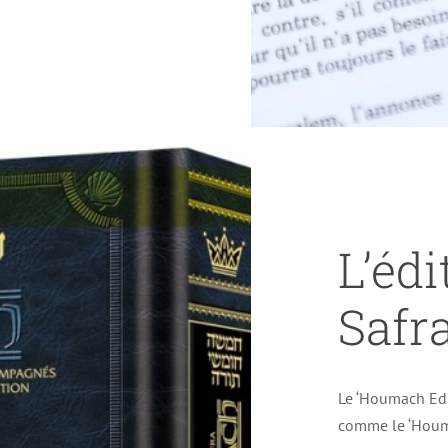
L’éd
Safr
Le ‘Houmach Edm
comme le ‘Houma