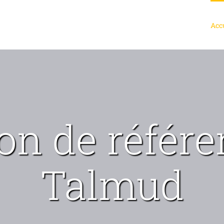
Acc
ion de référ
Talmud