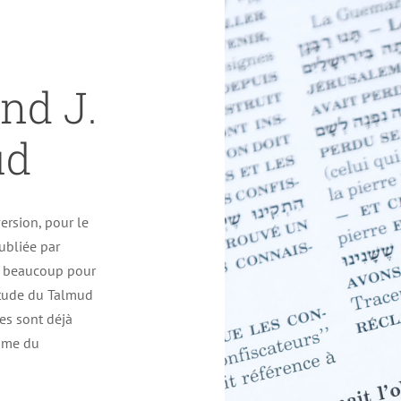
nd J.
ud
ersion, pour le
ubliée par
 – beaucoup pour
’étude du Talmud
mes sont déjà
thme du