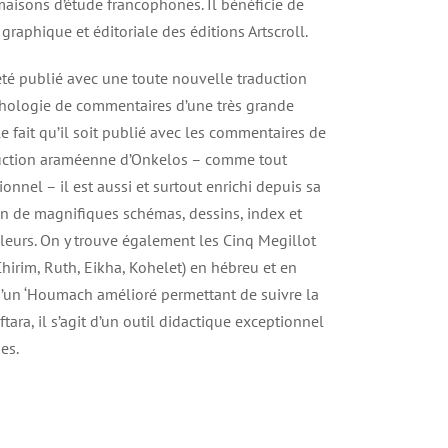
aisons d’étude francophones. Il bénéficie de
 graphique et éditoriale des éditions Artscroll.
té publié avec une toute nouvelle traduction
thologie de commentaires d’une très grande
 le fait qu’il soit publié avec les commentaires de
duction araméenne d’Onkelos – comme tout
onnel – il est aussi et surtout enrichi depuis sa
n de magnifiques schémas, dessins, index et
leurs. On y trouve également les Cinq Megillot
Chirim, Ruth, Eikha, Kohelet) en hébreu et en
qu’un ‘Houmach amélioré permettant de suivre la
ftara, il s’agit d’un outil didactique exceptionnel
es.