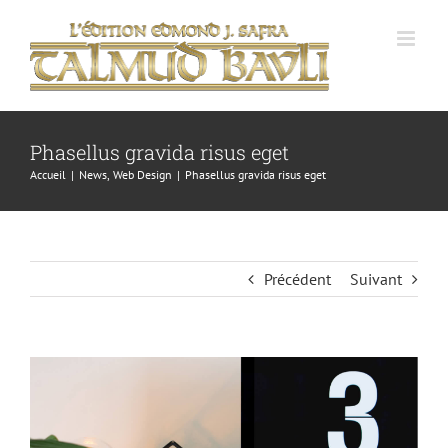
Passer
au
contenu
Phasellus gravida risus eget
Accueil
News
Web Design
Phasellus gravida risus eget
Précédent
Suivant
Voir
l'image
agrandie