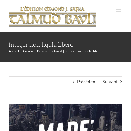
Passer
au
contenu
Integer non ligula libero
Accueil
Creative
Design
Featured
Integer non ligula libero
Précédent
Suivant
Voir
l'image
agrandie