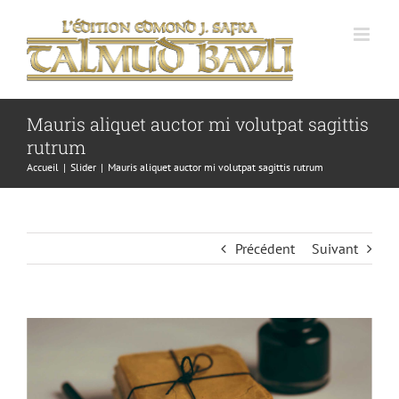
Passer
au
contenu
Mauris aliquet auctor mi volutpat sagittis
rutrum
Accueil
Slider
Mauris aliquet auctor mi volutpat sagittis rutrum
Précédent
Suivant
Voir
l'image
agrandie